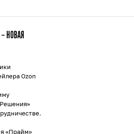
 – НОВАЯ
щики
ейлера Ozon
мму
 Решения»
трудничестве.
ия «Прайм»