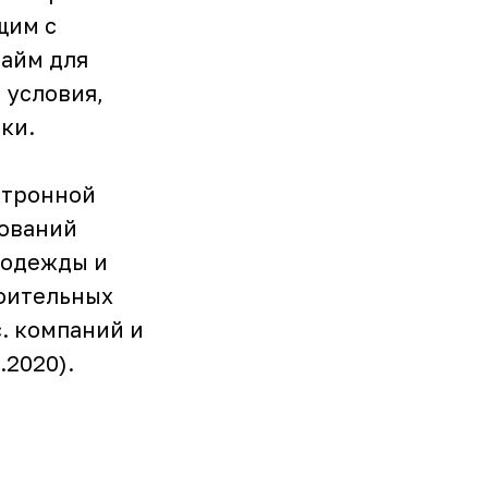
щим с
райм для
 условия,
ки.
ктронной
нований
, одежды и
роительных
с. компаний и
.2020).