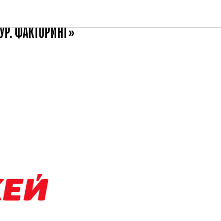
ТА «О'КЕЙ» С
УР. ФАКТОРИНГ»