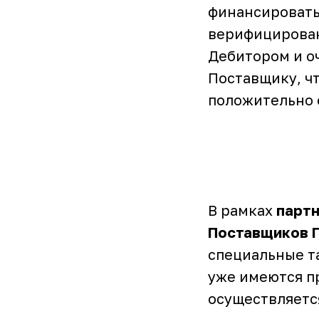
финансировать
верифицирован
Дебитором и о
Поставщику, чт
положительно 
В рамках
парт
Поставщиков 
специальные та
уже имеются п
осуществляетс