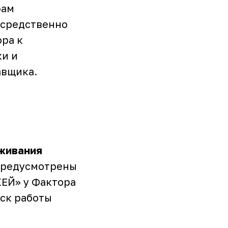
рам
осредственно
ра к
ки и
авщика.
живания
предусмотрены
КЕЙ» у Фактора
уск работы