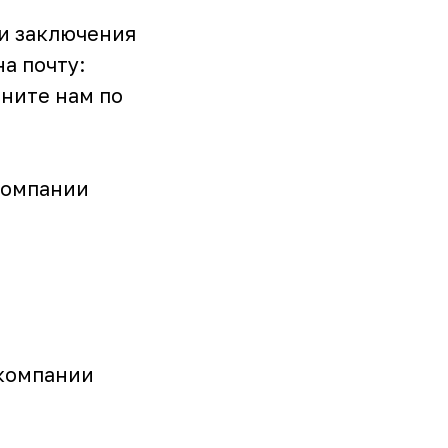
и заключения
а почту:
оните нам по
компании
 компании