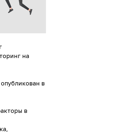
г
торинг на
 опубликован в
факторы в
ка,