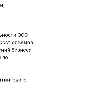
и,
льности ООО
 рост объемов
ений бизнеса,
 по
йтингового