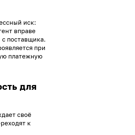
ессный иск:
гент вправе
 с поставщика.
оявляется при
ую платежную
ость для
ждает своё
ереходят к