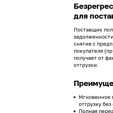
Безрегрес
для пост
Поставщик пол
задолженности
снятие с пред
покупателя (п
получает от ф
отгрузки.
Преимущес
Мгновенное 
отгрузку без
Полная пере