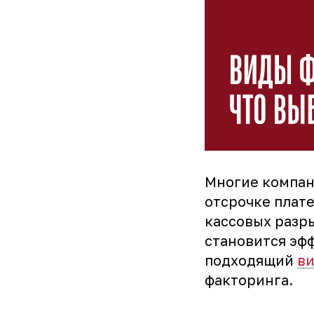
Многие компан
отсрочке плат
кассовых разр
становится эф
подходящий
ви
факторинга.