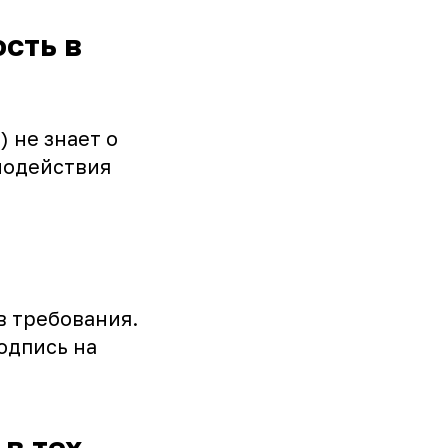
сть в
 не знает о
модействия
в требования.
одпись на
в тех