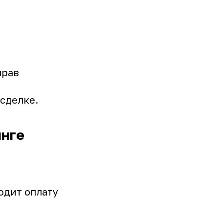
прав
сделке.
инге
одит оплату