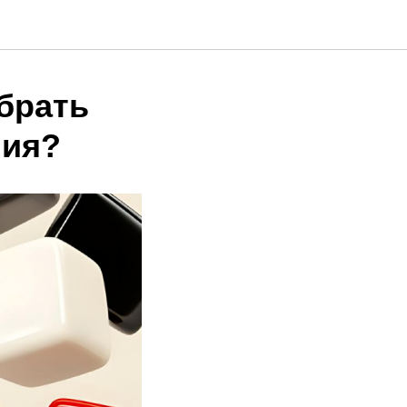
обрать
ния?