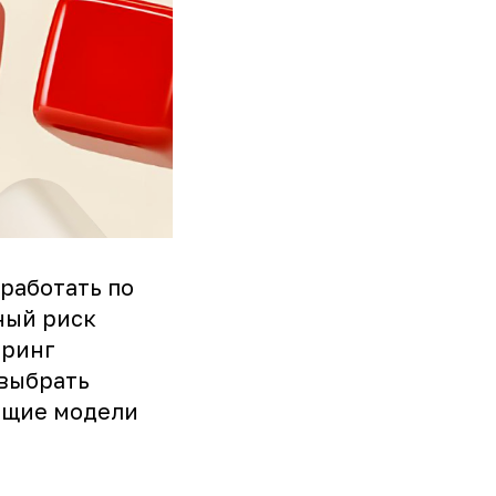
работать по
ный риск
оринг
 выбрать
ющие модели