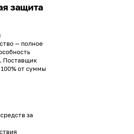
ая защита
й
ство — полное
особность
). Поставщик
 100% от суммы
средств за
ствия