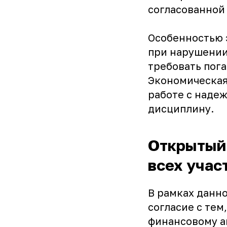
согласованной
Особенностью э
при нарушении
требовать пога
Экономическа
работе с наде
дисциплину.
Открытый 
всех учас
В рамках данн
согласие с тем
финансовому аг