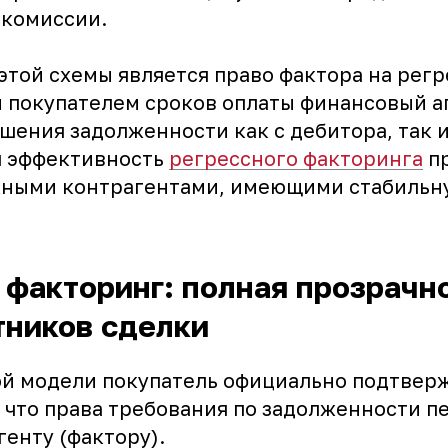
 комиссии.
той схемы является право фактора на регр
 покупателем сроков оплаты финансовый а
шения задолженности как с дебитора, так и
я эффективность
регрессного факторинга
пр
жными контрагентами, имеющими стабильн
факторинг: полная прозрачн
тников сделки
ой модели покупатель официально подтвер
, что права требования по задолженности п
енту (фактору).