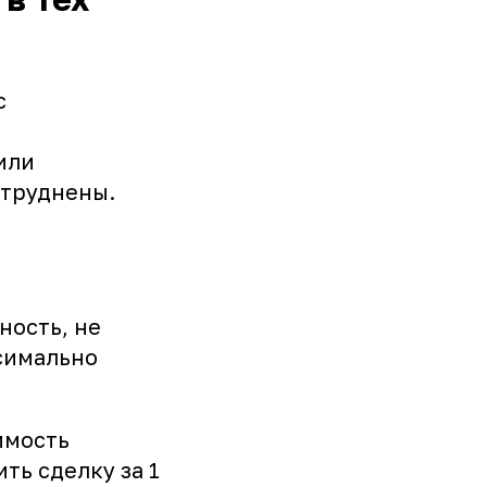
с
или
атруднены.
ность, не
симально
имость
ть сделку за 1