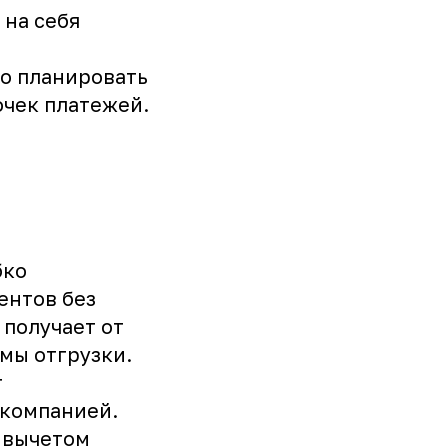
 на себя
о планировать
очек платежей.
бко
ентов без
получает от
мы отгрузки.
т
 компанией.
а вычетом